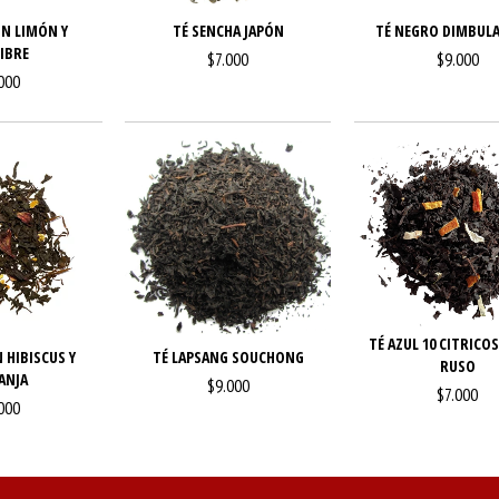
ON LIMÓN Y
TÉ SENCHA JAPÓN
TÉ NEGRO DIMBULA
IBRE
$7.000
$9.000
000
TÉ AZUL 10 CITRICOS
 HIBISCUS Y
TÉ LAPSANG SOUCHONG
RUSO
ANJA
$9.000
$7.000
000