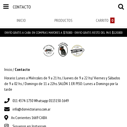
CONTACTO
INICIO
PRODUCTOS
CARRITO
0
ENVÍO GRATIS A CABA EN COMPRAS MAYORES A $70.000 - ENVIO GRATIS RESTO DEL PAIS $120.000
Inicio
/
Contacto
Horario: Lunes a Miércoles de 9 a 21 hs / Jueves de 9 a 22 hs/ Viernes y Sábados
de 9 a 02 hs / Domingo de 11 a 22hs. SALÓN 1 ER PISO: Lunes a Domingo por la
tarde
011 4374-1730 Whatsapp 0113150-1649
info@donvictoriano.com.ar
Av. Corrientes 1669 CABA
Siguenos en Instagram