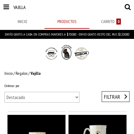
VAJILLA
INICIO
PRODUCTOS
CARRITO
0
ENVÍO GRATIS A CABA EN COMPRAS MAYORES A $70.000 - ENVIO GRATIS RESTO DEL PAIS $120.000
Inicio
/
Regalos
/
Vajilla
Ordenar por
FILTRAR