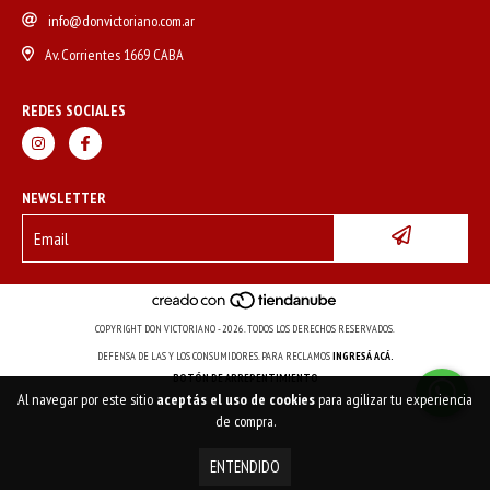
info@donvictoriano.com.ar
Av. Corrientes 1669 CABA
REDES SOCIALES
NEWSLETTER
COPYRIGHT DON VICTORIANO - 2026. TODOS LOS DERECHOS RESERVADOS.
DEFENSA DE LAS Y LOS CONSUMIDORES. PARA RECLAMOS
INGRESÁ ACÁ.
BOTÓN DE ARREPENTIMIENTO
Al navegar por este sitio
aceptás el uso de cookies
para agilizar tu experiencia
de compra.
ENTENDIDO