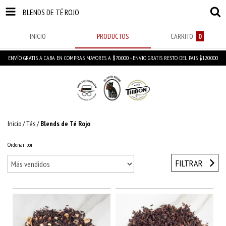
BLENDS DE TÉ ROJO
INICIO
PRODUCTOS
CARRITO
0
ENVÍO GRATIS A CABA EN COMPRAS MAYORES A $70.000 - ENVIO GRATIS RESTO DEL PAIS $120.000
Inicio
/
Tés
/
Blends de Té Rojo
Ordenar por
FILTRAR