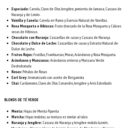
Especiado:
Canela, Clavo de Olor, Jengibre, pimienta de Jamaica, Cascara de
Naranja y de Limón.
Vainilla y Canela:
Canela en Rama y Esencia Natural de Vainillas.
Rosa Mosqueta e Hibiscus:
Fruto disecado de la Rosa Mosqueta y Cálices
secas de Hibiscus.
Chocolate con Naranja:
Cascarillas de cacao y Cascara de Naranja.
Chocolate y Dulce de Leche:
Cascarillas de cacao y Extracto Natural de
Dulce de Leche.
Frutos Rojos:
Frutillas, Frambuesas, Moras, Arándanos y Rosa Mosqueta.
Arándanos y Manzanas:
Arándanos enteros y Manzana Verde
Deshidratada
Rosas:
Pétalos de Rosas
Earl Grey:
Aromatizado con aceite de Bergamota
Chai:
Cardamomo, Clavo de Olor, Coriandro, Jengibre y Anís Estrellado
BLENDS DE TÉ VERDE
Menta:
Hojas de Menta Piperita
Matcha:
Hojas molidas, su textura es similar al talco
Naranja y Jengibre:
Cascara de Naranja y Jengibre molido Jazmín,