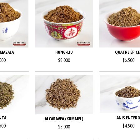
MASALA
HUNG-LIU
QUATRE ÉPICE
000
$8.000
$6.500
NTA
ANIS ENTER
ALCARAVEA (KUMMEL)
500
$4.500
$5.000