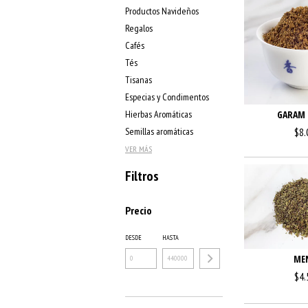
Productos Navideños
Regalos
Cafés
Tés
Tisanas
Especias y Condimentos
Hierbas Aromáticas
GARAM 
Semillas aromáticas
$8.
VER MÁS
Filtros
Precio
DESDE
HASTA
ME
$4.