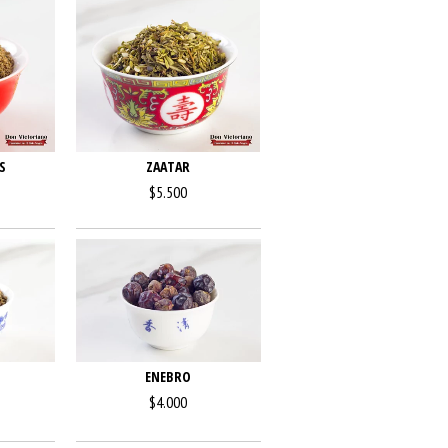
S
ZAATAR
$5.500
O
ENEBRO
$4.000