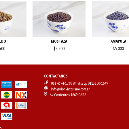
LDO
MOSTAZA
AMAPOLA
500
$4.500
$5.000
CONTACTANOS
011 4374-1730 Whatsapp 0113150-1649
info@donvictoriano.com.ar
Av. Corrientes 1669 CABA
O