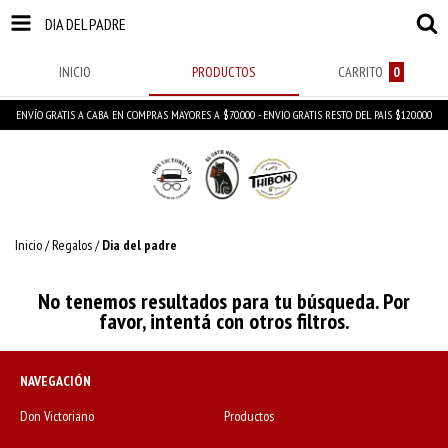
DIA DEL PADRE
INICIO
PRODUCTOS
CARRITO
0
ENVÍO GRATIS A CABA EN COMPRAS MAYORES A $70.000 - ENVIO GRATIS RESTO DEL PAIS $120.000
Inicio
/
Regalos
/
Dia del padre
No tenemos resultados para tu búsqueda. Por
favor, intentá con otros filtros.
NAVEGACIÓN
Don Victoriano
Productos